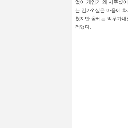
없이 게임기 왜 사주셨어
는 건가? 싶은 마음에 화
쳤지만 올케는 막무가내로
러댔다.