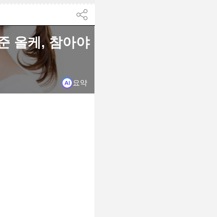
닫기
준 올케, 참아야
요약
다.