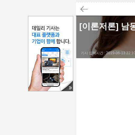
요약
[이론저론] 남
결론
A씨는 남동생의 생일을 축하하기 위해 게임기를 선물했지
기사 입력시간 : 2019-06-13 22:10:
올케는 게임기가 아이들의 교육에 나쁘다고 주장하며 A
A씨의 남동생은 올케와의 갈등으로 인해 A씨의 집을 
A씨는 동생과 올케의 갈등으로 인해 심란한 마음을 가
#올케
#가족갈등
#게임기
#남동생
#부부문제