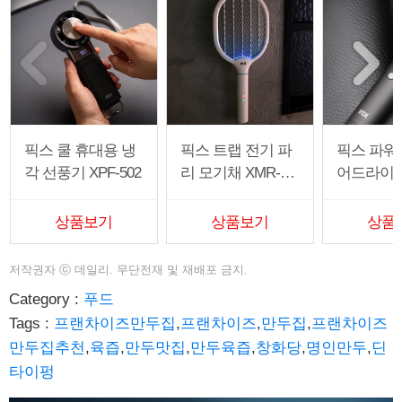
픽스 쿨 휴대용 냉
픽스 트랩 전기 파
픽스 파워
각 선풍기 XPF-502
리 모기채 XMR-30
어드라이기 
1
02
상품보기
상품보기
상품
저작권자
ⓒ
데일리. 무단전재 및 재배포 금지.
Category :
푸드
Tags :
프랜차이즈만두집
,
프랜차이즈
,
만두집
,
프랜차이즈
만두집추천
,
육즙
,
만두맛집
,
만두육즙
,
창화당
,
명인만두
,
딘
타이펑