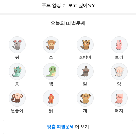
푸드 영상 더 보고 싶어요?
오늘의 띠별운세
쥐
소
호랑이
토끼
용
뱀
말
양
원숭이
닭
개
돼지
맞춤 띠별운세
더 보기