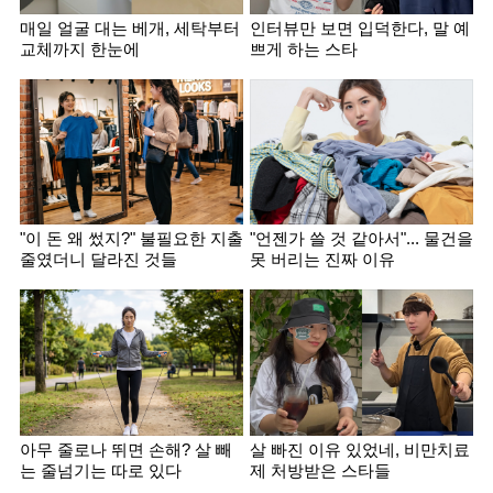
매일 얼굴 대는 베개, 세탁부터
인터뷰만 보면 입덕한다, 말 예
교체까지 한눈에
쁘게 하는 스타
"이 돈 왜 썼지?" 불필요한 지출
"언젠가 쓸 것 같아서"... 물건을
줄였더니 달라진 것들
못 버리는 진짜 이유
아무 줄로나 뛰면 손해? 살 빼
살 빠진 이유 있었네, 비만치료
는 줄넘기는 따로 있다
제 처방받은 스타들