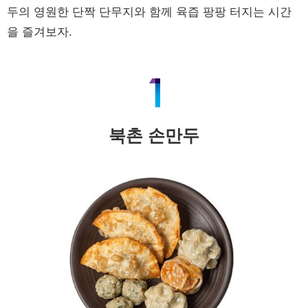
두의 영원한 단짝 단무지와 함께 육즙 팡팡 터지는 시간
을 즐겨보자.
북촌 손만두