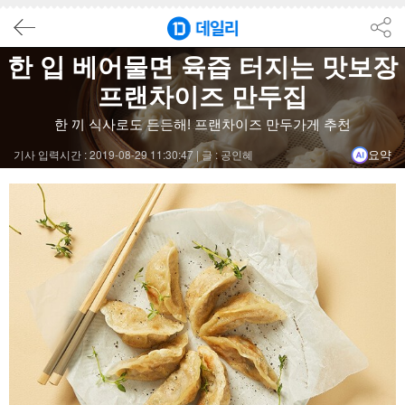
요약
닫기
결론
한 입 베어물면 육즙 터지는 맛보장
프랜차이즈 만두집
만두는 찜기에서 바로 꺼내 먹어야 육즙 가득한 풍미를 느낄 수 있으
한 끼 식사로도 든든해! 프랜차이즈 만두가게 추천
북촌 손만두는 1953년 시작되어 200개 매장을 돌파할 예정이며
기사 입력시간 : 2019-08-29 11:30:47 |
글 : 공인혜
요약
마포 만두는 1995년 합정역에서 시작해 25개 지점을 운영하며,
명인만두는 1976년 창업 이후 163개 매장을 운영하며, 다양한 
신포 우리 만두는 1971년 시작해 124개 매장을 운영하며, 얇은
#만두
#북촌손만두
#마포만두
#명인만두
#신포우리만두