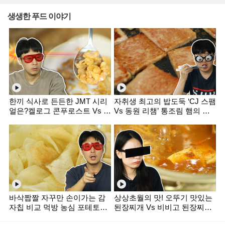
생생한 푸드 이야기
한끼 식사로 든든한 JMT 시리
자취생 최고의 밥도둑 ‘CJ 스팸
얼은?켈로그 콘푸로스트 Vs 포
Vs 동원 리챔’ 통조림 햄의 진
스트 콘푸라이트 비교 먹방 [미
검승부! 먹방 리뷰 [미식평가
식평가단]
단]
바삭짭짤 자꾸만 손이가는 감
상상초월의 맛! 오뚜기 맛있는
자칩 비교 먹방 농심 포테토칩
된장찌개 Vs 비비고 된장찌개
Vs 오리온 포카칩 [미식평가단]
[미식평가단]