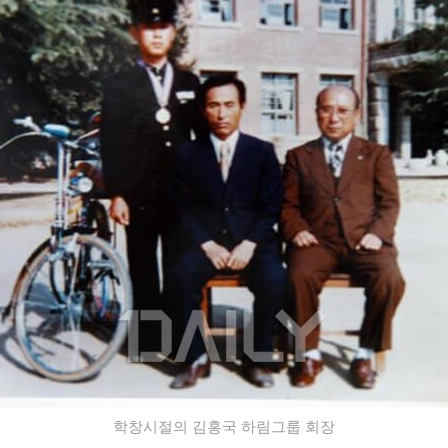
학창시절의 김홍국 하림그룹 회장