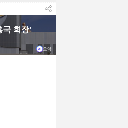
닫기
홍국 회장’
요약
습니다.
다.