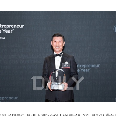
근교의 퐁텐블로 오세나 경매소에 나폴레옹의 2각 모자가 출품