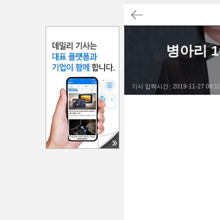
요약
결론
병아리 1
2014년 프랑스 파리 근교의 경매에서 나폴레옹의 2각 모자가
기사 입력시간 : 2019-11-27 08:10:
김홍국 회장은 나폴레옹의 도전정신을 높이 사며, 기업가 
김홍국은 11살 때 병아리 10마리로 시작한 양계사업을 
하림그룹은 현재 자산총액 11조 9천억 원으로 재계 서열 
#하림그룹
#김홍국
#양계사업
#기업가정신
#재계서열