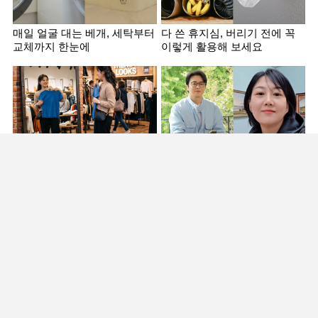
매일 얼굴 대는 베개, 세탁부터
다 쓴 휴지심, 버리기 전에 꼭
교체까지 한눈에
이렇게 활용해 보세요
"이 돈 왜 썼지?" 불필요한 지출
사망설부터 불륜설까지? 가짜
줄였더니 달라진 것들
뉴스에 울었던 연예인
안 보여줘서 더 궁금해... SNS
“이렇게 웃긴 사람이었어?” 예