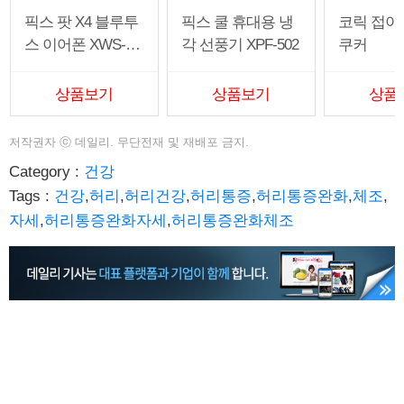
픽스 팟 X4 블루투
픽스 쿨 휴대용 냉
코릭 접이
스 이어폰 XWS-30
각 선풍기 XPF-502
쿠커
3
상품보기
상품보기
상품
저작권자
ⓒ
데일리. 무단전재 및 재배포 금지.
Category :
건강
Tags :
건강
,
허리
,
허리건강
,
허리통증
,
허리통증완화
,
체조
,
자세
,
허리통증완화자세
,
허리통증완화체조