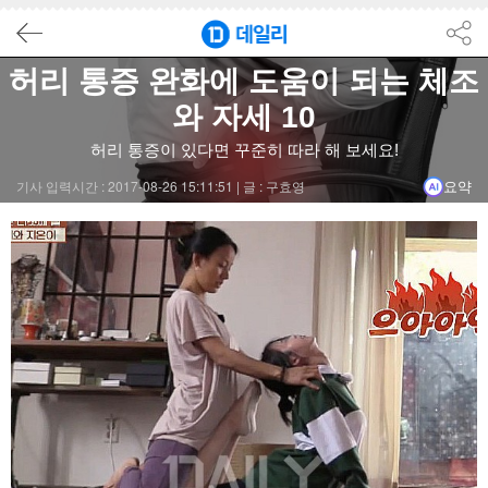
요약
닫기
허리 통증 완화에 도움이 되는 체조
결론
와 자세 10
허리 통증은 척추, 추간판, 관절, 인대, 신경, 혈관의 기능 이상으
허리 통증이 있다면 꾸준히 따라 해 보세요!
기사 입력시간 : 2017-08-26 15:11:51 |
글 : 구효영
요약
요통 완화에 도움이 되는 체조로는 고양이 자세, 버드도그, 무릎·가
각 체조는 허리 통증 완화와 허리 건강 증진에 효과적이며, 꾸준
특히, 어린 아기를 양육하는 부모, 중노동자, 흡연자 등에서도 
#허리통증
#요통완화
#체조
#허리건강
#스트레칭