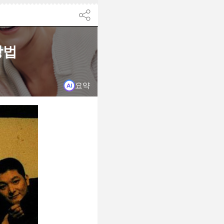
닫기
방법
.
요약