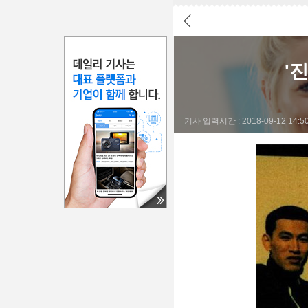
요약
결론
'
진정한 친구는 서로의 입장을 이해하고, 충고는 하되
기사 입력시간 : 2018-09-12 14:50:
친구의 잘못된 행동에 대해 직접 조언하고, 서로 다
진정한 친구는 말이 끊겨도 어색하지 않고, 힘들 때
친구의 취향을 존중하고, 가족에게 할 수 없는 이야
#진정한친구
#우정
#친구관계
#배려
#소통