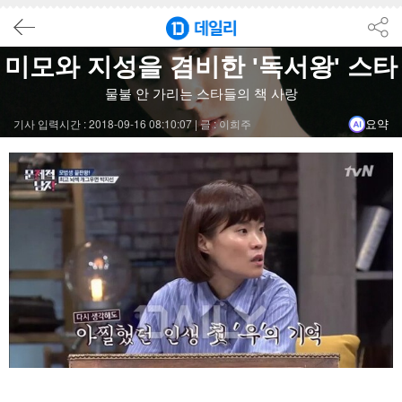
결론
미모와 지성을 겸비한 '독서왕' 스타
연예계에서 독서에 열정을 쏟는 스타들이 있으며, 이들은 1년에 2
물불 안 가리는 스타들의 책 사랑
기사 입력시간 : 2018-09-16 08:10:07 |
글 : 이희주
요약
배우 김혜수는 한국에서 출간되지 않은 책을 해외에서 구입해 번역
마술사 최현우는 독서를 통해 삶의 변화를 경험하며, 책을 영감의
배우 정소민은 독서를 통해 에너지를 채우고, 연기에 도움이 되는
#독서
#스타
#김혜수
#최현우
#정소민