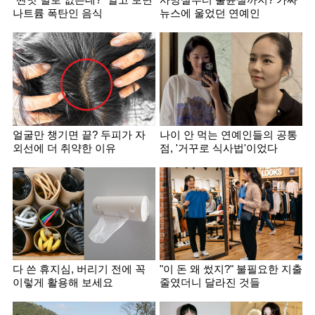
"짠맛 별로 없는데?" 알고 보면
사망설부터 불륜설까지? 가짜
나트륨 폭탄인 음식
뉴스에 울었던 연예인
얼굴만 챙기면 끝? 두피가 자
나이 안 먹는 연예인들의 공통
외선에 더 취약한 이유
점, '거꾸로 식사법'이었다
다 쓴 휴지심, 버리기 전에 꼭
"이 돈 왜 썼지?" 불필요한 지출
이렇게 활용해 보세요
줄였더니 달라진 것들