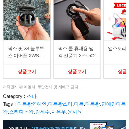
픽스 팟 X4 블루투
픽스 쿨 휴대용 냉
앱스토리
스 이어폰 XWS-30
각 선풍기 XPF-502
3
상품보기
상품보기
상품
저작권자
ⓒ
데일리. 무단전재 및 재배포 금지.
Category :
스타
Tags :
다독왕연예인
,
다독왕스타
,
다독
,
다독왕
,
연예인다독
왕
,
스타다독왕
,
김혜수
,
차은우
,
윤시윤