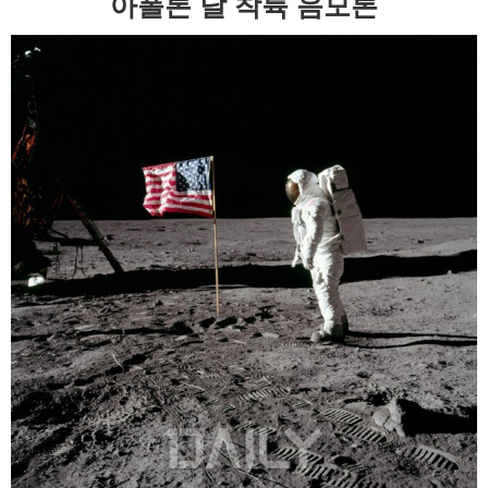
아폴론 달 착륙 음모론