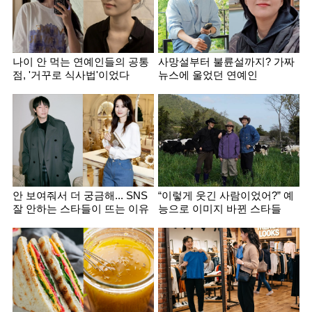
나이 안 먹는 연예인들의 공통
사망설부터 불륜설까지? 가짜
점, '거꾸로 식사법'이었다
뉴스에 울었던 연예인
안 보여줘서 더 궁금해... SNS
“이렇게 웃긴 사람이었어?” 예
잘 안하는 스타들이 뜨는 이유
능으로 이미지 바뀐 스타들