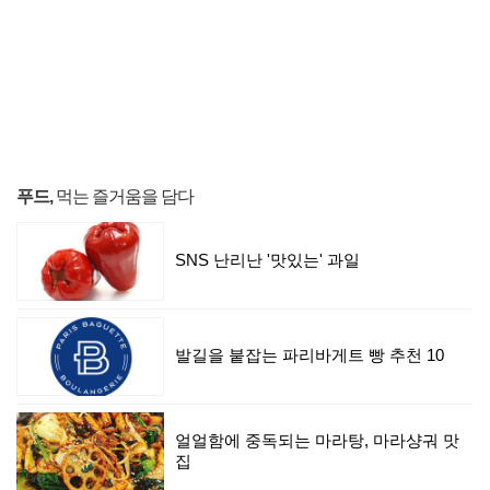
푸드,
먹는 즐거움을 담다
SNS 난리난 '맛있는' 과일
발길을 붙잡는 파리바게트 빵 추천 10
얼얼함에 중독되는 마라탕, 마라샹궈 맛
집