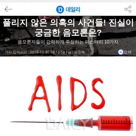
요약
닫기
풀리지 않은 의혹의 사건들! 진실이
결론
궁금한 음모론은?
전 세계에는 과학적으로 설명할 수 없는 사건과 음모론이 존재하며,
음모론자들이 강력하게 주장하는 미스터리 10가지
아폴론 달 착륙 음모론은 달 착륙이 조작되었다고 주장하며, NAS
기사 입력시간 : 2018-10-30 08:10:58 |
글 : 공인혜
요약
셰익스피어 음모론은 그의 작품이 다른 사람에 의해 쓰여졌다는 
51구역 외계인 음모론은 외계인과의 조약이 존재한다는 주장과 
백신 음모론은 백신이 인구 감소를 위한 도구라는 주장을 포함하
#음모론
#달착륙
#셰익스피어
#51구역
#백신