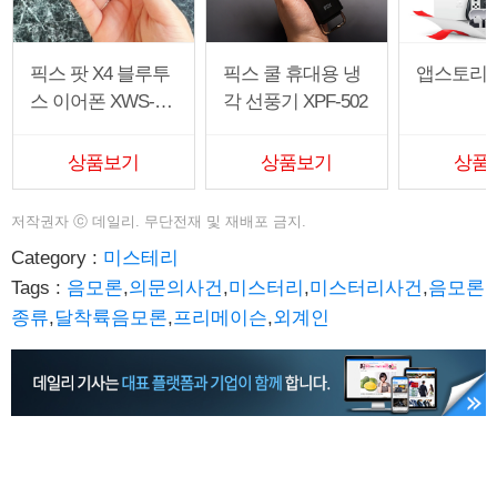
픽스 팟 X4 블루투
픽스 쿨 휴대용 냉
앱스토리
스 이어폰 XWS-30
각 선풍기 XPF-502
3
상품보기
상품보기
상품
저작권자
ⓒ
데일리. 무단전재 및 재배포 금지.
Category :
미스테리
Tags :
음모론
,
의문의사건
,
미스터리
,
미스터리사건
,
음모론
종류
,
달착륙음모론
,
프리메이슨
,
외계인