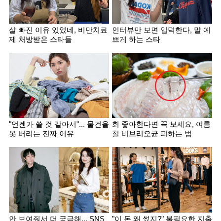
살 빠진 이유 있었네, 비만치료
인터뷰만 보면 입덕한다, 말 예
제 처방받은 스타들
쁘게 하는 스타
"언젠가 쓸 것 같아서"... 물건을
회 좋아한다면 꼭 보세요, 여름
못 버리는 진짜 이유
철 비브리오균 피하는 법
안 보여줘서 더 궁금해... SNS
"이 돈 왜 썼지?" 불필요한 지출