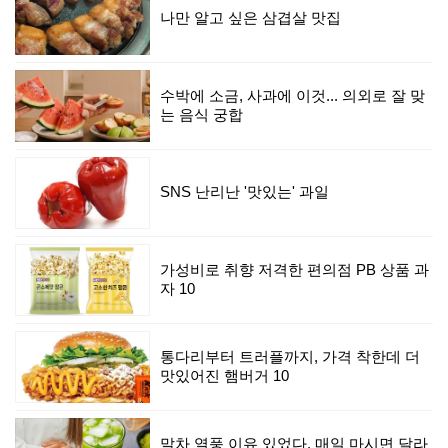
나만 알고 싶은 삼겹살 맛집
수박에 소금, 사과에 이것... 의외로 잘 맞
는 음식 궁합
SNS 난리난 '맛있는' 과일
가성비로 취향 저격한 편의점 PB 상품 과
자 10
통다리부터 트러플까지, 가격 착한데 더
맛있어진 햄버거 10
말차 열풍 이유 있었다, 매일 마시면 달라