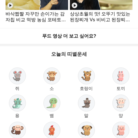
바삭짭짤 자꾸만 손이가는 감
상상초월의 맛! 오뚜기 맛있는
자칩 비교 먹방 농심 포테토칩
된장찌개 Vs 비비고 된장찌개
Vs 오리온 포카칩 [미식평가단]
[미식평가단]
푸드 영상 더 보고 싶어요?
오늘의 띠별운세
쥐
소
호랑이
토끼
용
뱀
말
양