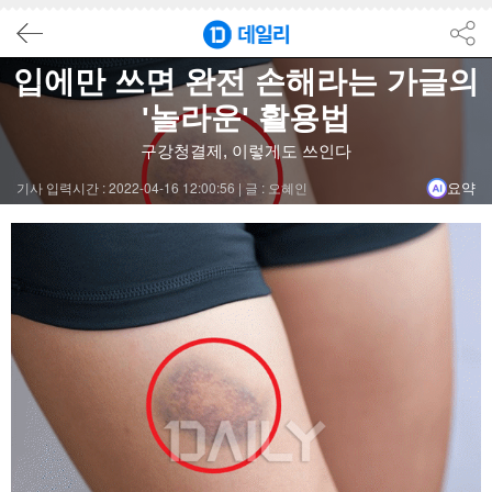
요약
닫기
입에만 쓰면 완전 손해라는 가글의
결론
'놀라운' 활용법
구강청결제를 사용하면 칫솔질로 커버할 수 없는 75%의 구강 내 
구강청결제, 이렇게도 쓰인다
기사 입력시간 : 2022-04-16 12:00:56 |
글 : 오혜인
요약
구강청결제를 활용해 멍 자국을 완화하고, 발 냄새 제거 및 욕실
겨드랑이 냄새 제거와 비듬 제거, 안경 렌즈 세척에도 구강청결제
칫솔 살균, 리모컨 세척, 휴지통 냄새 제거, 휴대폰 액정 청소 등
#구강청결제
#구강건강
#청소
#냄새제거
#비듬제거