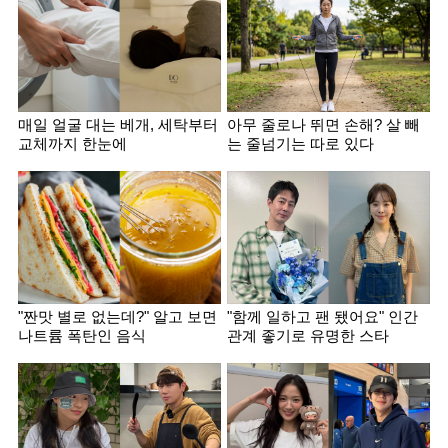
매일 얼굴 대는 베개, 세탁부터
아무 줄로나 뛰면 손해? 살 빼
교체까지 한눈에
는 줄넘기는 따로 있다
"짠맛 별로 없는데?" 알고 보면
"함께 일하고 팬 됐어요" 인간
나트륨 폭탄인 음식
관계 좋기로 유명한 스타