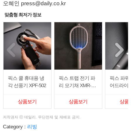
오혜인 press@daily.co.kr
맞춤형 최저가 정보
픽스 쿨 휴대용 냉
픽스 트랩 전기 파
픽스 파워
각 선풍기 XPF-502
리 모기채 XMR-30
어드라이기 
1
02
상품보기
상품보기
상품
저작권자
ⓒ
데일리. 무단전재 및 재배포 금지.
Category :
리빙