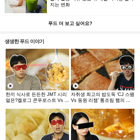
지는 변화
푸드 더 보고 싶어요?
생생한 푸드 이야기
한끼 식사로 든든한 JMT 시리
자취생 최고의 밥도둑 ‘CJ 스팸
얼은?켈로그 콘푸로스트 Vs 포
Vs 동원 리챔’ 통조림 햄의 진
스트 콘푸라이트 비교 먹방 [미
검승부! 먹방 리뷰 [미식평가
식평가단]
단]